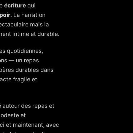
ne
écriture
qui
poir
. La narration
ectaculaire mais la
ment intime et durable.
s quotidiennes,
ions — un repas
epères durables dans
cte fragile et
é
autour des repas et
modeste et
ici et maintenant, avec