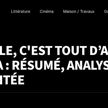
Littérature
Cinéma
Maison / Travaux
G
E, C'EST TOUT D’
 : RÉSUMÉ, ANALYS
TÉE