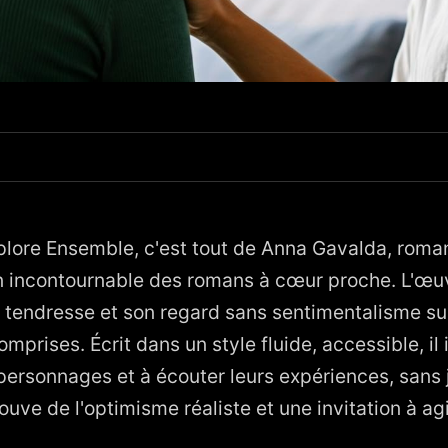
nna Gavalda : résumé et analyse
t: réflexions et implications
xplore Ensemble, c'est tout de Anna Gavalda, roma
n incontournable des romans à cœur proche. L'œuv
sa tendresse et son regard sans sentimentalisme su
prises. Écrit dans un style fluide, accessible, il i
s personnages et à écouter leurs expériences, sans
ouve de l'optimisme réaliste et une invitation à agi