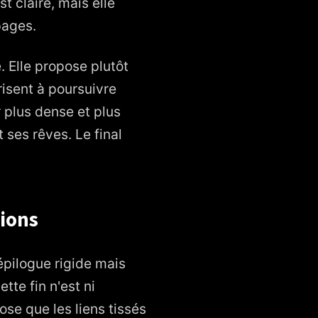
t claire, mais elle
pages.
e. Elle propose plutôt
risent à poursuivre
 plus dense et plus
 ses rêves. Le final
tions
épilogue rigide mais
tte fin n'est ni
ose que les liens tissés