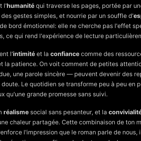
 l'
humanité
qui traverse les pages, portée par u
n des gestes simples, et nourrie par un souffle d'
es
de bord émotionnel: elle ne cherche pas l'effet sp
, ce qui rend l'expérience de lecture particulière
nt l'
intimité
et la
confiance
comme des ressource
 et la patience. On voit comment de petites attent
ndue, une parole sincère — peuvent devenir des r
 doute. Le quotidien se transforme peu à peu en pa
eux qu'une grande promesse sans suivi.
un
réalisme
social sans pesanteur, et la
convivialit
une chaleur partagée. Cette combinaison de ton 
renforce l'impression que le roman parle de nous, 