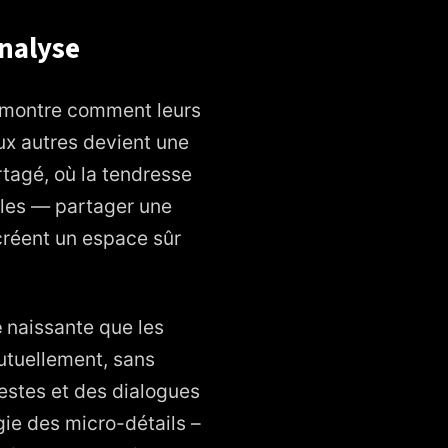
analyse
t montre comment leurs
ux autres devient une
tagé, où la tendresse
ples — partager une
 créent un espace sûr
é
naissante que les
utuellement, sans
stes et des dialogues
gie des micro-détails –