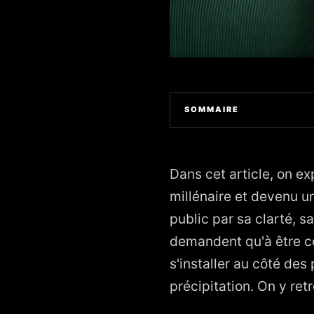
SOMMAIRE
1. Ensemble, c'est tout de A
2. La fin d'Ensemble, c'est tou
Dans cet article, on e
3. À propos de l'auteur
millénaire et devenu u
public par sa clarté, 
demandent qu'à être com
s'installer au côté de
précipitation. On y retr